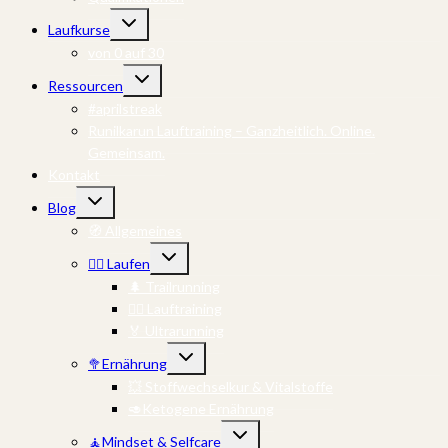
Untermenü
Laufkurse
umschalten
von 0 auf 30
Untermenü
Ressourcen
umschalten
#aprilstreak
Runilkarun Lauftraining – Ganzheitlich. Online.
Gemeinsam.
Kontakt
Untermenü
Blog
umschalten
🧭 Allgemeines
Untermenü
🏃‍♀️ Laufen
umschalten
🌲 Trailrunning
🏃‍♂️ Lauftraining
🏅 Ultrarunning
Untermenü
🥦Ernährung
umschalten
💥 Stoffwechselkur & Vitalstoffe
🥑Ketogene Ernährung
Untermenü
🧘Mindset & Selfcare
umschalten