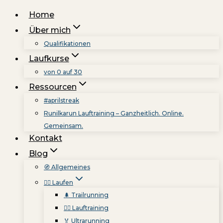
Zum
Home
Inhalt
Über mich
springen
Qualifikationen
Laufkurse
von 0 auf 30
Ressourcen
#aprilstreak
Runilkarun Lauftraining – Ganzheitlich. Online.
Gemeinsam.
Kontakt
Blog
🧭 Allgemeines
🏃‍♀️ Laufen
🌲 Trailrunning
🏃‍♂️ Lauftraining
🏅 Ultrarunning